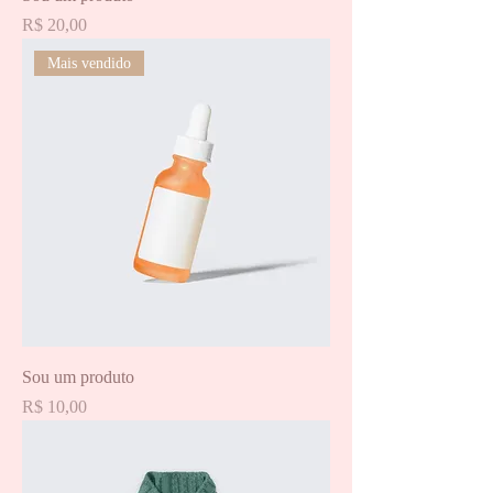
Preço
R$ 20,00
Mais vendido
Sou um produto
Preço
R$ 10,00