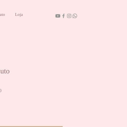
ato
Loja
uto
Preço
0
promocional