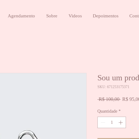
Agendamento
Sobre
Videos
Depoimentos
Cont
Sou um prod
SKU: 671253175371
Preço
 R$ 100,00 
R$ 95,0
normal
Quantidade
*