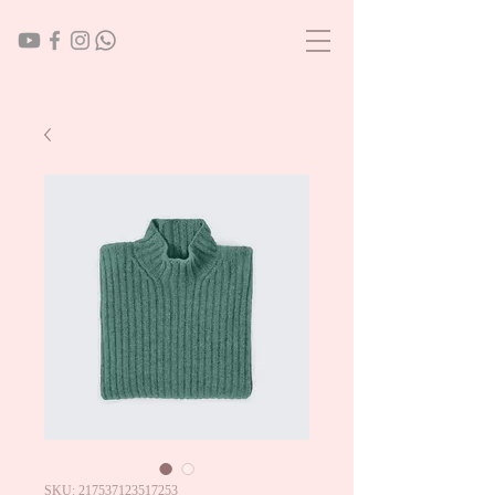
SKU: 217537123517253