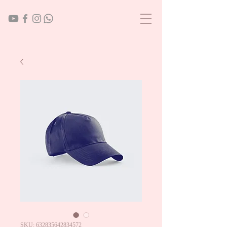
SKU: 632835642834572